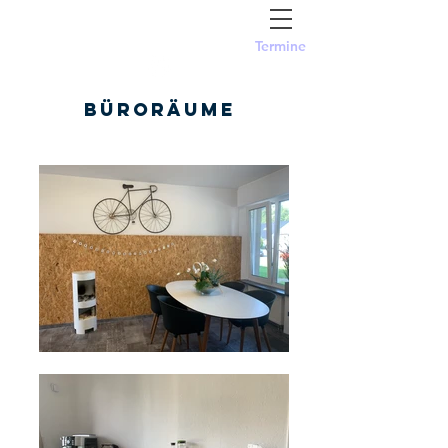
#versichernimpott
Termine
Büroräume